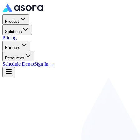
Product
Solutions
Pricing
Partners
Resources
Schedule Demo
Sign In →